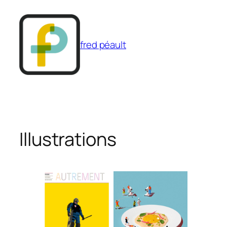
Aller
au
contenu
fred péault
Illustrations